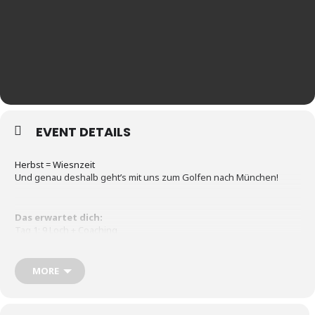
EVENT DETAILS
Herbst = Wiesnzeit
Und genau deshalb geht’s mit uns zum Golfen nach München!
Das erwartet dich:
Tag 1: 9 Loch + Coaching
Danach direkt auf die legendäre Wiesn
Feierabend im Hotel
Tag 2: Auf dem Rückweg Richtung Innsbruck nochmal 9 Loch
MORE
Kurz gesagt: